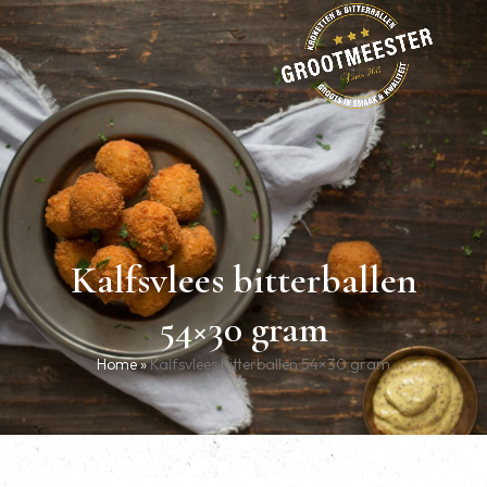
Kalfsvlees bitterballen
54×30 gram
Home
»
Kalfsvlees bitterballen 54×30 gram