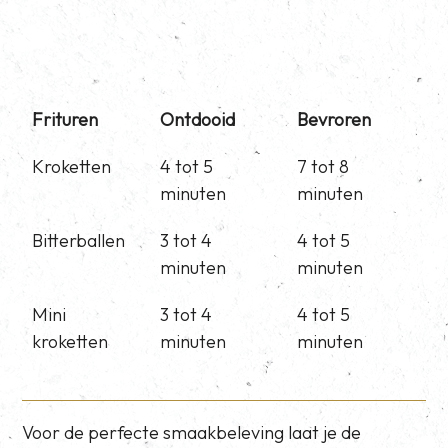
Frituren
Ontdooid
Bevroren
Kroketten
4 tot 5
7 tot 8
minuten
minuten
Bitterballen
3 tot 4
4 tot 5
minuten
minuten
Mini
3 tot 4
4 tot 5
kroketten
minuten
minuten
Voor de perfecte smaakbeleving laat je de